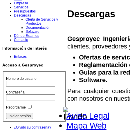
Empresa
Servicios
Descargas
Presupuestos
Descargas
Oferta de Servicios y
Productos
Documentación
Software
Dónde Estamos
Gesproyec Ingenierí
Contacto
clientes, proveedores 
Información de Interés
Ofertas de servic
Enlaces
Reglamentación d
Acceso a Gesproyec
Guías para la re
Software.
Nombre de usuario
Para cualquier cuest
Contraseña
con nosotros en nuest
Recordarme
Aviso Legal
Mapa Web
¿Olvidó su contraseña?