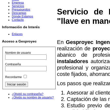
Empresa
Servicios
Servicio de 
Presupuestos
Descargas
Dónde Estamos
"llave en man
Contacto
Información de Interés
Enlaces
En
Gesproyec Ingeni
Acceso a Gesproyec
realización de
proyec
Nombre de usuario
abanico de profes
instaladores
autoriza
Contraseña
profesional y organiz
coste fijados, ahorran
Recordarme
Los pasos que realiza
Asesorar al client
¿Olvidó su contraseña?
¿Olvido su nombre de usuario?
Captación de las n
Estudio previo de